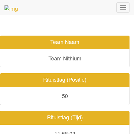
TEAM DETAILS
Toggl
navig
Team Naam
Team Nithium
Rituistlag (Positie)
50
Rituistlag (Tijd)
11:58:03