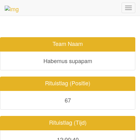
TEAM DETAILS
Toggl
navig
Team Naam
Habemus supapam
Rituistlag (Positie)
67
Rituistlag (Tijd)
12:00:40